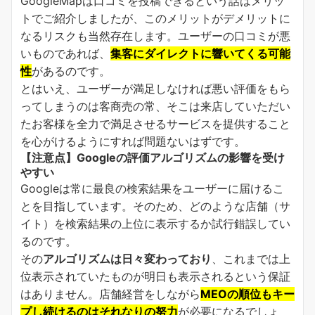
GoogleMapは口コミを投稿できるという話はメリッ
トでご紹介しましたが、このメリットがデメリットに
なるリスクも当然存在します。ユーザーの口コミが悪
いものであれば、
集客にダイレクトに響いてくる可能
性
があるのです。
とはいえ、ユーザーが満足しなければ悪い評価をもら
ってしまうのは客商売の常、そこは来店していただい
たお客様を全力で満足させるサービスを提供すること
を心がけるようにすれば問題ないはずです。
【注意点】Googleの評価アルゴリズムの影響を受け
やすい
Googleは常に最良の検索結果をユーザーに届けるこ
とを目指しています。そのため、どのような店舗（サ
イト）を検索結果の上位に表示するか試行錯誤してい
るのです。
その
アルゴリズムは日々変わっており
、これまでは上
位表示されていたものが明日も表示されるという保証
はありません。店舗経営をしながら
MEOの順位もキー
プし続けるのはそれなりの努力
が必要になるでしょ