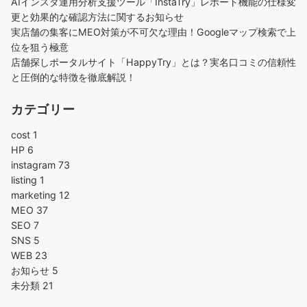
AIインスタ運用分析支援ツール「InstaTry」レポート機能の仕様変
更と効果的な確認方法に関するお知らせ
実店舗の集客にMEO対策が不可欠な理由！Googleマップ検索で上
位を狙う極意
店舗探しポータルサイト「HappyTry」とは？実名口コミの信頼性
と圧倒的な特徴を徹底解説！
カテゴリー
cost
1
HP
6
instagram
73
listing
1
marketing
12
MEO
37
SEO
7
SNS
5
WEB
23
お知らせ
5
未分類
21