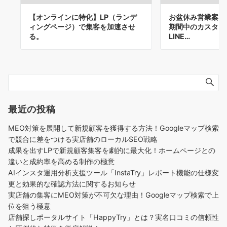
【オンラインに特化】LP（ランデ
お盆休み営業案内
ィングページ）で集客を加速させ
期間中のカスタマ
る。
LINE…
最近の投稿
MEO対策を展開して新規顧客を獲得する方法！Googleマップ検索
で競合に差をつける実店舗のローカルSEO戦略
成果を出すLPで新規顧客集客を劇的に最大化！ホームページとの
違いと成約率を高める制作の極意
AIインスタ運用分析支援ツール「InstaTry」レポート機能の仕様変
更と効果的な確認方法に関するお知らせ
実店舗の集客にMEO対策が不可欠な理由！Googleマップ検索で上
位を狙う極意
店舗探しポータルサイト「HappyTry」とは？実名口コミの信頼性